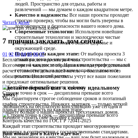
людей. Пространство для отдыха, работы и
развлечений — мы думаем о каждом квадратном метре.
Качество и надежность:
Все наши проекты проходят
строгую проверку, чтобы вы могли быть уверены в
Читать далее
долговечности и безопасности вашего нового дома.
Современные технологии:
Используем новейшие
строительные технологии и экологически чистые
7 причин
заказать дом сейчас
материалы. Мы заботимся о вашем здоровье и
окружающей среде.
Поддержка на каждом этапе:
От выбора проекта 3
01
02
03
04
05
06
07
этажного дома до завершения строительства — мы с
Бесплатный расчет проекта за 4 часа
вами на каждом этапе. Наша команда профессионалов
Всего через 4 часа после обращения вы получите детальный
готова ответить на все ваши вопросы и помочь в
расчет стоимости дома вашей мечты — бесплатно и без
реализации вашей мечты.
обязательств. Наши специалисты учтут все ваши пожелания
и предложат оптимальные решения.
Сделайте первый шаг к своему идеальному
Строим точно в срок — дисциплина превыше всего
дому!
Мы гарантируем строгое соблюдение сроков и поэтапный
график строительства. Никаких задержек — только четкий
Запишитесь на бесплатную консультацию уже сегодня и
план и прозрачность на каждом этапе.
узнайте больше о наших проектах трехэтажных домов.
Начните строить свое будущее с нами!
Контроль качества по ГОСТ Р 72041-2025
Каждый этап строительства проходит многоуровневую
проверку в соответствии с государственными стандартами.
Ваш новый дом в Калуге ждет вас!
Мы не экономим на качестве — ваш дом будет надежным и