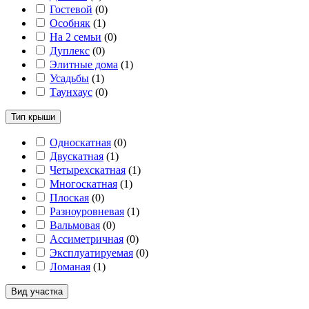
Гостевой
(
0
)
Особняк
(
1
)
На 2 семьи
(
0
)
Дуплекс
(
0
)
Элитные дома
(
1
)
Усадьбы
(
1
)
Таунхаус
(
0
)
Тип крыши
Односкатная
(
0
)
Двускатная
(
1
)
Четырехскатная
(
1
)
Многоскатная
(
1
)
Плоская
(
0
)
Разноуровневая
(
1
)
Вальмовая
(
0
)
Ассиметричная
(
0
)
Эксплуатируемая
(
0
)
Ломаная
(
1
)
Вид участка