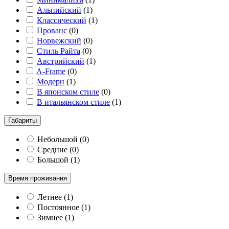
Альпийский
(
1
)
Классический
(
1
)
Прованс
(
0
)
Норвежский
(
0
)
Стиль Райта
(
0
)
Австрийский
(
1
)
A-Frame
(
0
)
Модерн
(
1
)
В японском стиле
(
0
)
В итальянском стиле
(
1
)
Габариты
Небольшой
(
0
)
Средние
(
0
)
Большой
(
1
)
Время проживания
Летнее
(
1
)
Постоянное
(
1
)
Зимнее
(
1
)