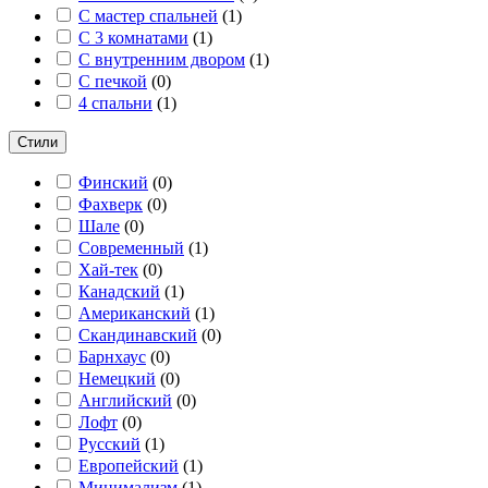
С мастер спальней
(
1
)
С 3 комнатами
(
1
)
С внутренним двором
(
1
)
С печкой
(
0
)
4 спальни
(
1
)
Стили
Финский
(
0
)
Фахверк
(
0
)
Шале
(
0
)
Современный
(
1
)
Хай-тек
(
0
)
Канадский
(
1
)
Американский
(
1
)
Скандинавский
(
0
)
Барнхаус
(
0
)
Немецкий
(
0
)
Английский
(
0
)
Лофт
(
0
)
Русский
(
1
)
Европейский
(
1
)
Минимализм
(
1
)