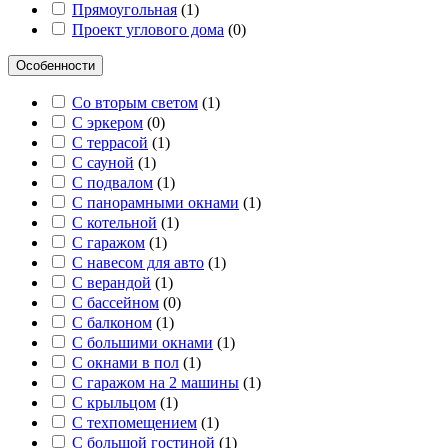
Прямоугольная
(
1
)
Проект углового дома
(
0
)
Особенности
Со вторым светом
(
1
)
С эркером
(
0
)
С террасой
(
1
)
С сауной
(
1
)
С подвалом
(
1
)
С панорамными окнами
(
1
)
С котельной
(
1
)
С гаражом
(
1
)
С навесом для авто
(
1
)
С верандой
(
1
)
С бассейном
(
0
)
С балконом
(
1
)
С большими окнами
(
1
)
С окнами в пол
(
1
)
С гаражом на 2 машины
(
1
)
С крыльцом
(
1
)
С техпомещением
(
1
)
С большой гостиной
(
1
)