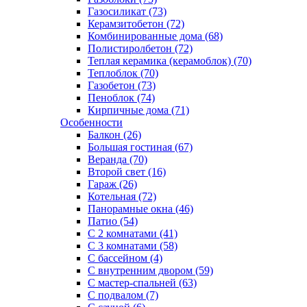
Газосиликат (73)
Керамзитобетон (72)
Комбинированные дома (68)
Полистиролбетон (72)
Теплая керамика (керамоблок) (70)
Теплоблок (70)
Газобетон (73)
Пеноблок (74)
Кирпичные дома (71)
Особенности
Балкон (26)
Большая гостиная (67)
Веранда (70)
Второй свет (16)
Гараж (26)
Котельная (72)
Панорамные окна (46)
Патио (54)
С 2 комнатами (41)
С 3 комнатами (58)
С бассейном (4)
С внутренним двором (59)
С мастер-спальней (63)
С подвалом (7)