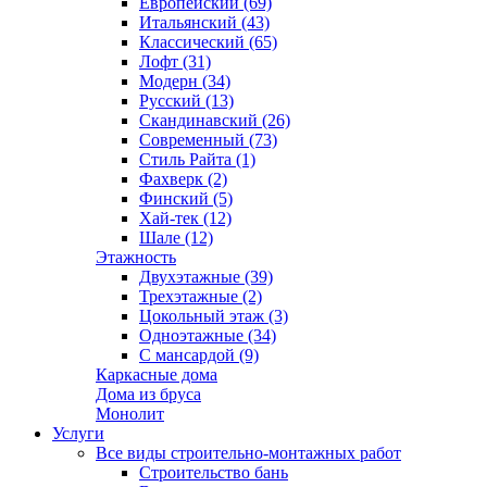
Европейский (69)
Итальянский (43)
Классический (65)
Лофт (31)
Модерн (34)
Русский (13)
Скандинавский (26)
Современный (73)
Стиль Райта (1)
Фахверк (2)
Финский (5)
Хай-тек (12)
Шале (12)
Этажность
Двухэтажные (39)
Трехэтажные (2)
Цокольный этаж (3)
Одноэтажные (34)
С мансардой (9)
Каркасные дома
Дома из бруса
Монолит
Услуги
Все виды строительно-монтажных работ
Строительство бань