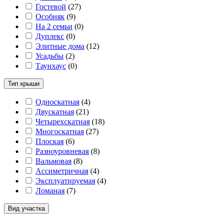
Гостевой
(
27
)
Особняк
(
9
)
На 2 семьи
(
0
)
Дуплекс
(
0
)
Элитные дома
(
12
)
Усадьбы
(
2
)
Таунхаус
(
0
)
Тип крыши
Односкатная
(
4
)
Двускатная
(
21
)
Четырехскатная
(
18
)
Многоскатная
(
27
)
Плоская
(
6
)
Разноуровневая
(
8
)
Вальмовая
(
8
)
Ассиметричная
(
4
)
Эксплуатируемая
(
4
)
Ломаная
(
7
)
Вид участка