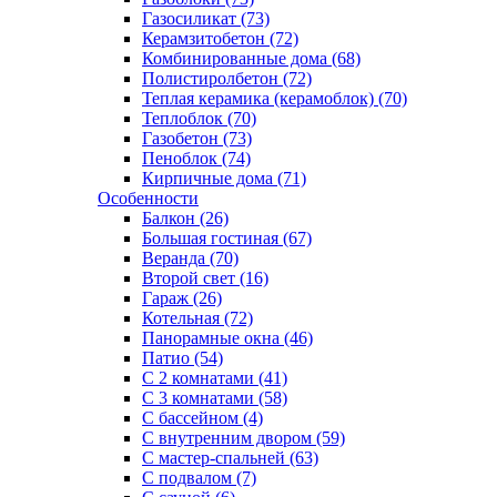
Газосиликат (73)
Керамзитобетон (72)
Комбинированные дома (68)
Полистиролбетон (72)
Теплая керамика (керамоблок) (70)
Теплоблок (70)
Газобетон (73)
Пеноблок (74)
Кирпичные дома (71)
Особенности
Балкон (26)
Большая гостиная (67)
Веранда (70)
Второй свет (16)
Гараж (26)
Котельная (72)
Панорамные окна (46)
Патио (54)
С 2 комнатами (41)
С 3 комнатами (58)
С бассейном (4)
С внутренним двором (59)
С мастер-спальней (63)
С подвалом (7)