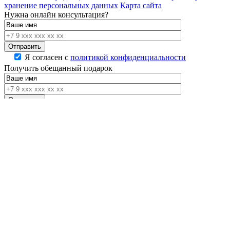
хранение персональных данных
Карта сайта
Нужна онлайн консультация?
Я согласен с
политикой конфиденциальности
Получить обещанный подарок
Я согласен с
политикой конфиденциальности
Хотите внести изменения
в этот проект?
Давайте обсудим все нюансы и оценим
стоимость изменений.
Как Вам удобнее обсудить проект?
Я согласен с
политикой конфиденциальности
Выбор города