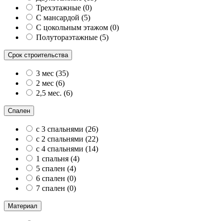
Трехэтажные
(
0
)
С мансардой
(
5
)
С цокольным этажом
(
0
)
Полутораэтажные
(
5
)
Срок строительства
3 мес
(
35
)
2 мес
(
6
)
2,5 мес.
(
6
)
Спален
с 3 спальнями
(
26
)
с 2 спальнями
(
22
)
с 4 спальнями
(
14
)
1 спальня
(
4
)
5 спален
(
4
)
6 спален
(
0
)
7 спален
(
0
)
Материал