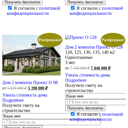
Я согласен с
политикой
Я согласен с
политикой
конфиденциальности
конфиденциальности
Распродажа!
Распродажа!
Дом 2 комнаты Проект О 128
120, 125, 130, 135, 140 м2
Одноэтажные
3 мес
Первоначальная
Текущая
от
7 744 000
₽
7 040 000
₽
цена
цена:
Узнать стоимость дома
составляла
7
Подробнее
7
040
Дом 2 комнаты Проект О 98
Получите смету на
744
000 ₽.
Первоначальная
Текущая
от
5 929 000
₽
5 390 000
₽
строительство
000 ₽.
цена
цена:
Узнать стоимость дома
составляла
5
Подробнее
5
390
Получите смету на
929
000 ₽.
строительство
000 ₽.
Я согласен с
политикой
конфиденциальности