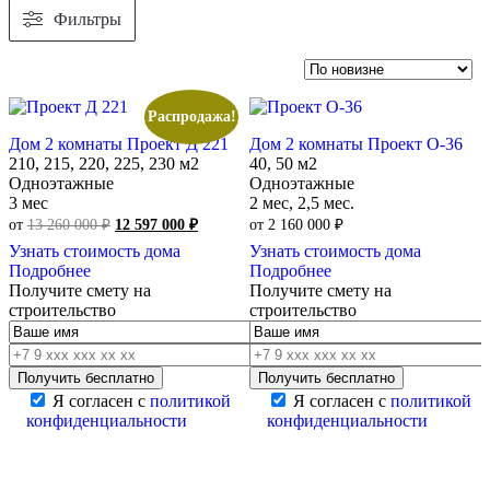
Фильтры
Распродажа!
Дом 2 комнаты Проект Д 221
Дом 2 комнаты Проект О-36
210, 215, 220, 225, 230 м2
40, 50 м2
Одноэтажные
Одноэтажные
3 мес
2 мес, 2,5 мес.
Первоначальная
Текущая
от
13 260 000
₽
12 597 000
₽
от
2 160 000
₽
цена
цена:
Узнать стоимость дома
Узнать стоимость дома
составляла
12
Подробнее
Подробнее
13
597
Получите смету на
Получите смету на
260
000 ₽.
строительство
строительство
000 ₽.
Я согласен с
политикой
Я согласен с
политикой
конфиденциальности
конфиденциальности