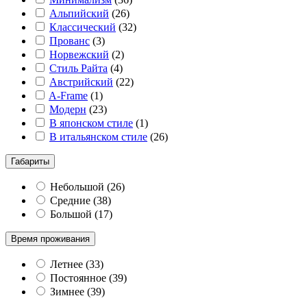
Альпийский
(
26
)
Классический
(
32
)
Прованс
(
3
)
Норвежский
(
2
)
Стиль Райта
(
4
)
Австрийский
(
22
)
A-Frame
(
1
)
Модерн
(
23
)
В японском стиле
(
1
)
В итальянском стиле
(
26
)
Габариты
Небольшой
(
26
)
Средние
(
38
)
Большой
(
17
)
Время проживания
Летнее
(
33
)
Постоянное
(
39
)
Зимнее
(
39
)