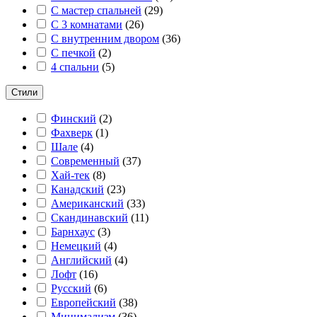
С мастер спальней
(
29
)
С 3 комнатами
(
26
)
С внутренним двором
(
36
)
С печкой
(
2
)
4 спальни
(
5
)
Стили
Финский
(
2
)
Фахверк
(
1
)
Шале
(
4
)
Современный
(
37
)
Хай-тек
(
8
)
Канадский
(
23
)
Американский
(
33
)
Скандинавский
(
11
)
Барнхаус
(
3
)
Немецкий
(
4
)
Английский
(
4
)
Лофт
(
16
)
Русский
(
6
)
Европейский
(
38
)
Минимализм
(
36
)