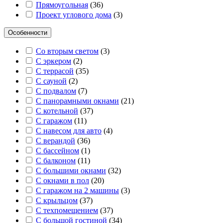
Прямоугольная
(
36
)
Проект углового дома
(
3
)
Особенности
Со вторым светом
(
3
)
С эркером
(
2
)
С террасой
(
35
)
С сауной
(
2
)
С подвалом
(
7
)
С панорамными окнами
(
21
)
С котельной
(
37
)
С гаражом
(
11
)
С навесом для авто
(
4
)
С верандой
(
36
)
С бассейном
(
1
)
С балконом
(
11
)
С большими окнами
(
32
)
С окнами в пол
(
20
)
С гаражом на 2 машины
(
3
)
С крыльцом
(
37
)
С техпомещением
(
37
)
С большой гостиной
(
34
)