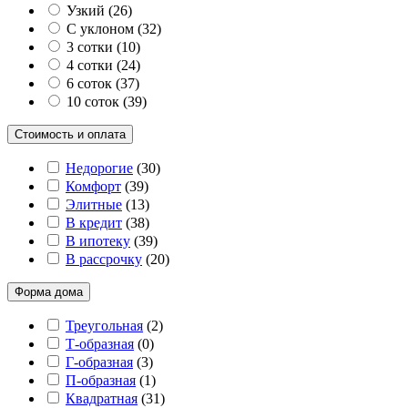
Узкий
(
26
)
С уклоном
(
32
)
3 сотки
(
10
)
4 сотки
(
24
)
6 соток
(
37
)
10 соток
(
39
)
Стоимость и оплата
Недорогие
(
30
)
Комфорт
(
39
)
Элитные
(
13
)
В кредит
(
38
)
В ипотеку
(
39
)
В рассрочку
(
20
)
Форма дома
Треугольная
(
2
)
Т-образная
(
0
)
Г-образная
(
3
)
П-образная
(
1
)
Квадратная
(
31
)