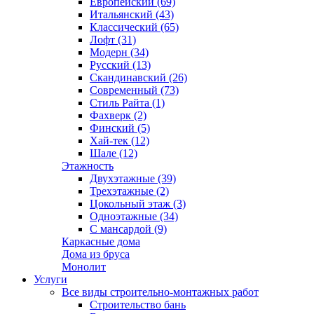
Европейский (69)
Итальянский (43)
Классический (65)
Лофт (31)
Модерн (34)
Русский (13)
Скандинавский (26)
Современный (73)
Стиль Райта (1)
Фахверк (2)
Финский (5)
Хай-тек (12)
Шале (12)
Этажность
Двухэтажные (39)
Трехэтажные (2)
Цокольный этаж (3)
Одноэтажные (34)
С мансардой (9)
Каркасные дома
Дома из бруса
Монолит
Услуги
Все виды строительно-монтажных работ
Строительство бань