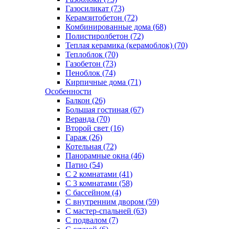
Газосиликат (73)
Керамзитобетон (72)
Комбинированные дома (68)
Полистиролбетон (72)
Теплая керамика (керамоблок) (70)
Теплоблок (70)
Газобетон (73)
Пеноблок (74)
Кирпичные дома (71)
Особенности
Балкон (26)
Большая гостиная (67)
Веранда (70)
Второй свет (16)
Гараж (26)
Котельная (72)
Панорамные окна (46)
Патио (54)
С 2 комнатами (41)
С 3 комнатами (58)
С бассейном (4)
С внутренним двором (59)
С мастер-спальней (63)
С подвалом (7)