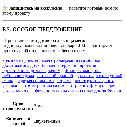
Запишитесь на экскурсию
— посетите готовый дом по
этому проекту
P.S. ОСОБОЕ ПРЕДЛОЖЕНИЕ
«При заключении договора до конца месяца —
индивидуальная планировка в подарок! Мы адаптируем
проект Д-200 под вашу семью бесплатно.»
красивые проекты
дома с размерами из газоблока
двухэтажного дома
большой террасой
проекты
одноэтажных дома с эркером
фахверковые дома
небольшие дома
с плоской крышей
фильтр архитектурный
стиль
с двумя спальнями
с тремя
конструкция здания
угловые
с внутренним садом
строения фасада
для
узкого участка
фото популярных загородных домов России
Срок
3 мес
строительства
Количество
Двухэтажные
этажей