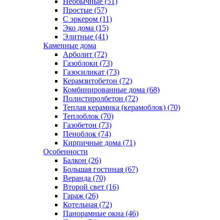
Необычные (51)
Простые (57)
С эркером (11)
Эко дома (15)
Элитные (41)
Каменные дома
Арболит (72)
Газоблоки (73)
Газосиликат (73)
Керамзитобетон (72)
Комбинированные дома (68)
Полистиролбетон (72)
Теплая керамика (керамоблок) (70)
Теплоблок (70)
Газобетон (73)
Пеноблок (74)
Кирпичные дома (71)
Особенности
Балкон (26)
Большая гостиная (67)
Веранда (70)
Второй свет (16)
Гараж (26)
Котельная (72)
Панорамные окна (46)