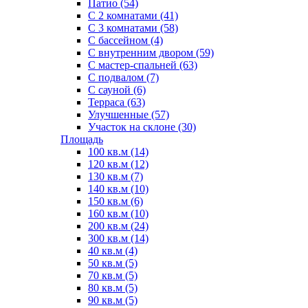
Патио (54)
С 2 комнатами (41)
С 3 комнатами (58)
С бассейном (4)
С внутренним двором (59)
С мастер-спальней (63)
С подвалом (7)
С сауной (6)
Терраса (63)
Улучшенные (57)
Участок на склоне (30)
Площадь
100 кв.м (14)
120 кв.м (12)
130 кв.м (7)
140 кв.м (10)
150 кв.м (6)
160 кв.м (10)
200 кв.м (24)
300 кв.м (14)
40 кв.м (4)
50 кв.м (5)
70 кв.м (5)
80 кв.м (5)
90 кв.м (5)