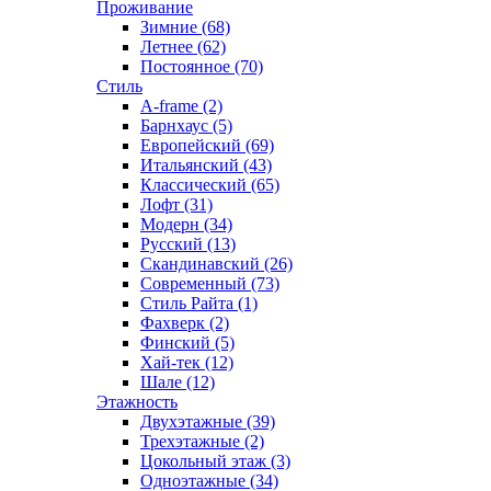
Проживание
Зимние (68)
Летнее (62)
Постоянное (70)
Стиль
A-frame (2)
Барнхаус (5)
Европейский (69)
Итальянский (43)
Классический (65)
Лофт (31)
Модерн (34)
Русский (13)
Скандинавский (26)
Современный (73)
Стиль Райта (1)
Фахверк (2)
Финский (5)
Хай-тек (12)
Шале (12)
Этажность
Двухэтажные (39)
Трехэтажные (2)
Цокольный этаж (3)
Одноэтажные (34)