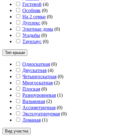
Гостевой
(
4
)
Особняк
(
0
)
На 2 семьи
(
0
)
Дуплекс
(
0
)
Элитные дома
(
0
)
Усадьбы
(
0
)
Таунхаус
(
0
)
Тип крыши
Односкатная
(
0
)
Двускатная
(
4
)
Четырехскатная
(
0
)
Многоскатная
(
2
)
Плоская
(
0
)
Разноуровневая
(
1
)
Вальмовая
(
2
)
Ассиметричная
(
0
)
Эксплуатируемая
(
0
)
Ломаная
(
1
)
Вид участка