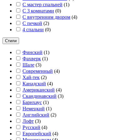
С мастер спальней
(
1
)
С 3 комнатами
(
0
)
С внутренним двором
(
4
)
С печкой
(
2
)
4 спальни
(
0
)
Стили
Финский
(
1
)
Фахверк
(
1
)
Шале
(
3
)
Современный
(
4
)
Хай-тек
(
2
)
Канадский
(
4
)
Американский
(
4
)
Скандинавский
(
3
)
Барнхаус
(
1
)
Немецкий
(
1
)
Английский
(
2
)
Лофт
(
3
)
Русский
(
4
)
Европейский
(
4
)
Минимализм
(
4
)