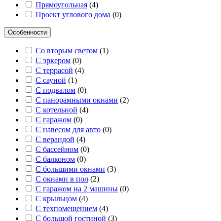
Прямоугольная
(
4
)
Проект углового дома
(
0
)
Особенности
Со вторым светом
(
1
)
С эркером
(
0
)
С террасой
(
4
)
С сауной
(
1
)
С подвалом
(
0
)
С панорамными окнами
(
2
)
С котельной
(
4
)
С гаражом
(
0
)
С навесом для авто
(
0
)
С верандой
(
4
)
С бассейном
(
0
)
С балконом
(
0
)
С большими окнами
(
3
)
С окнами в пол
(
2
)
С гаражом на 2 машины
(
0
)
С крыльцом
(
4
)
С техпомещением
(
4
)
С большой гостиной
(
3
)