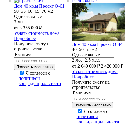
Распродажа!
Дом 40 кв.м Проект О-61
50, 55, 60, 65, 70 м2
Одноэтажные
3 мес
от
3 355 000
₽
Узнать стоимость дома
Подробнее
Получите смету на
Дом 40 кв.м Проект О-44
строительство
40, 50, 55 м2
Одноэтажные
2 мес, 2,5 мес.
Первоначальн
Те
от
2 640 000
₽
2 420 000
₽
цена
цен
Узнать стоимость дома
Я согласен с
составляла
2
Подробнее
политикой
2
420
Получите смету на
конфиденциальности
640
000
строительство
000 ₽.
Я согласен с
политикой
конфиденциальности