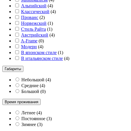
Альпийский
(
4
)
Классический
(
4
)
Прованс
(
2
)
Норвежский
(
1
)
Стиль Райта
(
1
)
Австрийский
(
4
)
A-Frame
(
0
)
Модерн
(
4
)
В японском стиле
(
1
)
В итальянском стиле
(
4
)
Габариты
Небольшой
(
4
)
Средние
(
4
)
Большой
(
0
)
Время проживания
Летнее
(
4
)
Постоянное
(
3
)
Зимнее
(
3
)