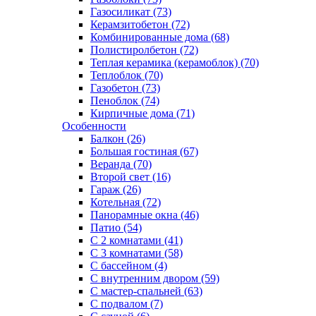
Газосиликат (73)
Керамзитобетон (72)
Комбинированные дома (68)
Полистиролбетон (72)
Теплая керамика (керамоблок) (70)
Теплоблок (70)
Газобетон (73)
Пеноблок (74)
Кирпичные дома (71)
Особенности
Балкон (26)
Большая гостиная (67)
Веранда (70)
Второй свет (16)
Гараж (26)
Котельная (72)
Панорамные окна (46)
Патио (54)
С 2 комнатами (41)
С 3 комнатами (58)
С бассейном (4)
С внутренним двором (59)
С мастер-спальней (63)
С подвалом (7)