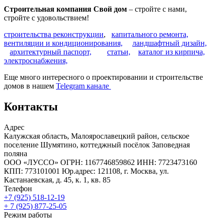
Строительная компания Свой дом
– стройте с нами,
стройте с удовольствием!
строительства реконструкции
,
капитального ремонта,
вентиляции и кондиционирования,
ландшафтный дизайн,
архитектурный паспорт,
статьи,
каталог из кирпича,
электроснабжения,
Еще много интересного о проектировании и строительстве
домов в нашем
Telegram канале
Контакты
Адрес
Калужская область, Малоярославецкий район, сельское
поселение Шумятино, коттеджный посёлок Заповедная
поляна
ООО «ЛУССО» ОГРН: 1167746859862 ИНН: 7723473160
КПП: 773101001 Юр.адрес: 121108, г. Москва, ул.
Кастанаевская, д. 45, к. 1, кв. 85
Телефон
+7 (925) 518-12-19
+ 7 (925) 877-25-05
Режим работы