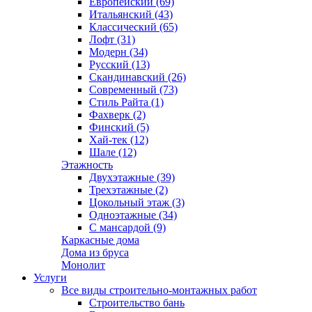
Европейский (69)
Итальянский (43)
Классический (65)
Лофт (31)
Модерн (34)
Русский (13)
Скандинавский (26)
Современный (73)
Стиль Райта (1)
Фахверк (2)
Финский (5)
Хай-тек (12)
Шале (12)
Этажность
Двухэтажные (39)
Трехэтажные (2)
Цокольный этаж (3)
Одноэтажные (34)
С мансардой (9)
Каркасные дома
Дома из бруса
Монолит
Услуги
Все виды строительно-монтажных работ
Строительство бань