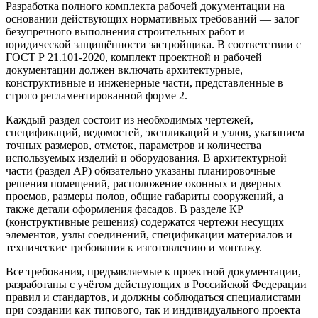
Разработка полного комплекта рабочей документации
на
основании
действующих
нормативных
требований — залог
безупречного
выполнения
строительных работ и
юридической защищённости застройщика. В соответствии с
ГОСТ Р 21.101-2020, комплект
проектной
и рабочей
документации
должен
включать
архитектурные
,
конструктивные
и инженерные
части
,
представленные
в
строго регламентированной
форме
2
.
Каждый раздел
состоит
из
необходимых
чертежей,
спецификаций
,
ведомостей
,
экспликаций
и
узлов
,
указанием
точных
размеров
,
отметок
,
параметров
и
количества
используемых
изделий
и
оборудования
. В архитектурной
части
(раздел
АР
) обязательно
указаны
планировочные
решения
помещений
,
расположение
оконных и дверных
проемов
,
размеры
полов
,
общие
габариты
сооружений
, а
также
детали
оформления
фасадов
. В разделе
КР
(конструктивные решения) содержатся чертежи
несущих
элементов
,
узлы
соединений
,
спецификации
материалов и
технические требования
к
изготовлению
и монтажу.
Все
требования
, предъявляемые к
проектной
документации,
разработаны с учётом
действующих
в Российской Федерации
правил
и
стандартов
, и
должны
соблюдаться
специалистами
при
создании
как
типового
, так и
индивидуального
проекта