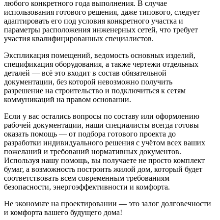
любого
конкретного
года
выполнения
.
В случае
использования
готового
решения, даже
типового
,
следует
адаптировать его под
условия
конкретного
участка и
параметры
расположения
инженерных
сетей
, что
требует
участия квалифицированных
специалистов
.
Экспликация
помещений
,
ведомость
основных
изделий
,
спецификация
оборудования
, а также
чертежи
отдельных
деталей
— всё это
входит
в состав обязательной
документации, без которой невозможно получить
разрешение на строительство
и подключиться к
сетям
коммуникаций
на правом
основании
.
Если у вас остались
вопросы
по
составу
или
оформлению
рабочей документации, наши
специалисты
всегда готовы
оказать
помощь
— от
подбора
готового
проекта до
разработки
индивидуального
решения с учётом всех
ваших
пожеланий
и
требований
нормативных
документов.
Используя нашу
помощь
, вы получаете не просто комплект
бумаг, а
возможность
построить
жилой
дом, который будет
соответствовать
всем
современным
требованиям
безопасности
,
энергоэффективности
и
комфорта
.
Не экономьте на проектировании — это залог долговечности
и комфорта вашего будущего дома!