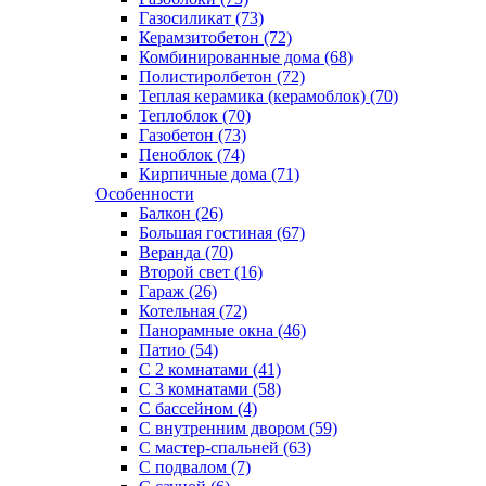
Газосиликат (73)
Керамзитобетон (72)
Комбинированные дома (68)
Полистиролбетон (72)
Теплая керамика (керамоблок) (70)
Теплоблок (70)
Газобетон (73)
Пеноблок (74)
Кирпичные дома (71)
Особенности
Балкон (26)
Большая гостиная (67)
Веранда (70)
Второй свет (16)
Гараж (26)
Котельная (72)
Панорамные окна (46)
Патио (54)
С 2 комнатами (41)
С 3 комнатами (58)
С бассейном (4)
С внутренним двором (59)
С мастер-спальней (63)
С подвалом (7)